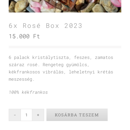
6x Rosé Box 2023
15.000
Ft
6 palack kristálytiszta, feszes, zamatos
száraz rosé. Rengeteg gyümölcs,
kékfrankosos vibrálás, leheletnyi krétás
meszesség.
100% kékfrankos
KOSÁRBA TESZEM
6x
Rosé