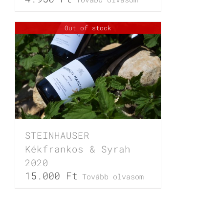
Out of stock
STEINHAUSER
Kékfrankos & Syrah
2020
15.000
Ft
Tovább olvasom