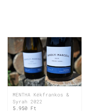
Box
2023
mennyiség
Kapcsolódó termékek
MENTHA Kékfrankos &
Syrah 2022
5.950
Ft