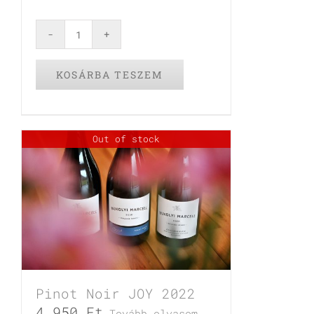
MENTHA
Kékfrankos
KOSÁRBA TESZEM
&
Syrah
2022
mennyiség
Out of stock
Pinot Noir JOY 2022
4.950
Ft
Tovább olvasom