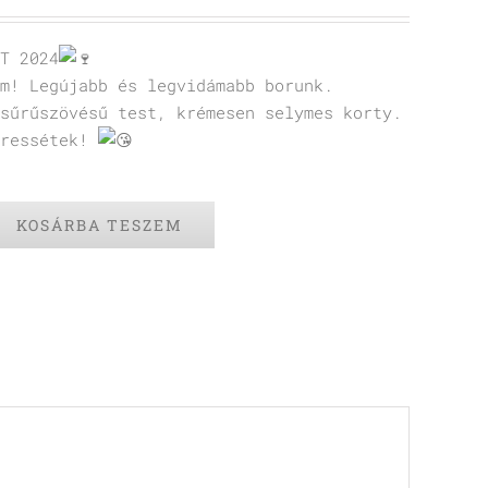
T 2024
m! Legújabb és legvidámabb borunk.
sűrűszövésű test, krémesen selymes korty.
eressétek!
KOSÁRBA TESZEM
s