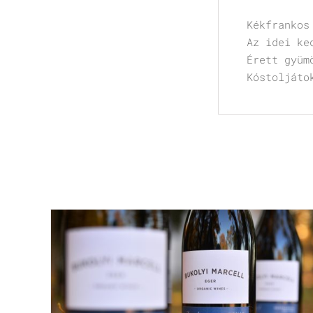
Kékfrankos
Az idei ke
Érett gyüm
Kóstoljáto
Kapcsolódó termékek