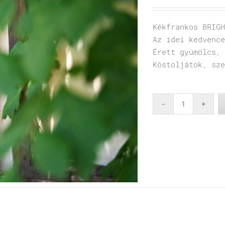
Kékfrankos BRIGH
Az idei kedvence
Érett gyümölcs, 
Kóstoljátok, sz
Kékfranko
BRIGHT
2024
mennyiség
s