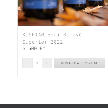
KISFIAM Egri Bikavér
Superior 2022
5.500
Ft
KOSÁRBA TESZEM
KISFIAM
Egri
Bikavér
Superior
2022
mennyiség