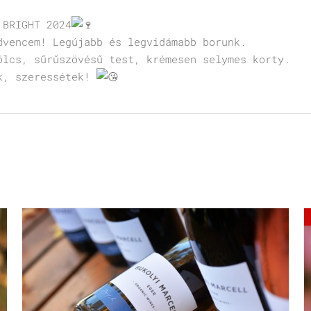
 BRIGHT 2024
dvencem! Legújabb és legvidámabb borunk.
ölcs, sűrűszövésű test, krémesen selymes korty.
k, szeressétek!