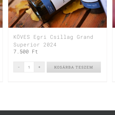
KÖVES Egri Csillag Grand
Superior 2024
7.500
Ft
KOSÁRBA TESZEM
KÖVES
Egri
Csillag
Grand
Superior
2024
mennyiség